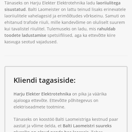
Tänaseks on Harju Elekter Elektrotehnika ladu
laoriiulitega
sisustatud
. Balti Laomeister on lattu teinud lisaks erinevatele
laoriiulitele vahelagesid ja erimõõtudes võrkseinu. Samuti on
ehitanud trafode riiuli, mille kandevõime on oluliselt suurem
kui tavalistel riiulitel. Tulemuseks on ladu, mis
rahuldab
toodete ladustamise
spetsiifilised, aga ka ettevõtte kiire
kasvuga seotud vajadused.
Kliendi tagasiside:
Harju Elekter Elektrotehnika
on pika ja väärika
ajalooga ettevõte. Ettevõtte põhitegevus on
elektriseadmete tootmine.
Tänaseks on koostöö Balti Laomeistriga kestnud paar
aastat ja võime öelda, et
Balti Laomeistri suureks