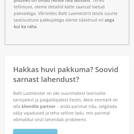
plussiks on olnud nende hea laosseis
. Tehes
tellimuse, oleme detailid kätte saanud loetud
päevadega. Võrreldes Balti Laomeistrit teiste suurte
laosisustuse pakkujatega oleme säästnud nii
aega
kui ka raha
.
Hakkas huvi pakkuma? Soovid
sarnast lahendust?
Balti Laomeister on üks suurimatest laoriiulite
tarnijatest ja paigaldajatest Eestis. Meie eesmärk on
olla
kliendile partner
– anda parimat nõu, selgitada
välja vajadused ja teha selline ladu, mis parimal
võimalikul viisil lahendab probleemi.