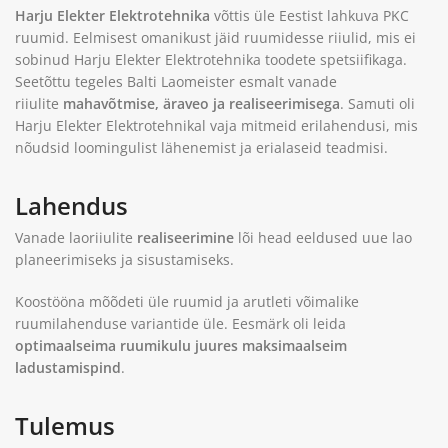
Harju Elekter
Elektrotehnika
võttis üle Eestist lahkuva PKC
ruumid. Eelmisest omanikust jäid ruumidesse riiulid, mis ei
sobinud Harju Elekter Elektrotehnika toodete spetsiifikaga.
Seetõttu tegeles Balti Laomeister esmalt vanade
riiulite
mahavõtmise, äraveo ja realiseerimisega
. Samuti oli
Harju Elekter Elektrotehnikal vaja mitmeid erilahendusi, mis
nõudsid loomingulist lähenemist ja erialaseid teadmisi.
Lahendus
Vanade laoriiulite
realiseerimine
lõi head eeldused uue lao
planeerimiseks ja sisustamiseks.
Koostööna mõõdeti üle ruumid ja arutleti võimalike
ruumilahenduse variantide üle. Eesmärk oli leida
optimaalseima ruumikulu juures maksimaalseim
ladustamispind
.
Tulemus