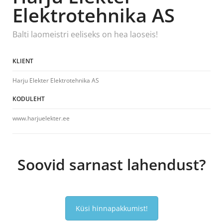
Elektrotehnika AS
Balti laomeistri eeliseks on hea laoseis!
KLIENT
Harju Elekter Elektrotehnika AS
KODULEHT
www.harjuelekter.ee
Soovid sarnast lahendust?
Küsi hinnapakkumist!