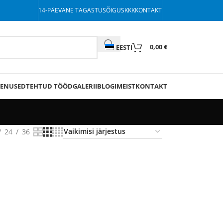
14-PÄEVANE TAGASTUSÕIGUS
KKK
KONTAKT
0,00
€
EESTI
EENUSED
TEHTUD TÖÖD
GALERII
BLOGI
MEIST
KONTAKT
24
36