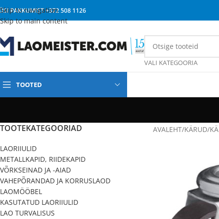
Skip to navigation
ÜSI PAKKUMIST
+372 508 1126
Skip to main content
VALI KATEGOORIA
TOOTED
TOOTEKATEGOORIAD
AVALEHT
/
KÄRUD
/
KÄ
LAORIIULID
METALLKAPID, RIIDEKAPID
VÕRKSEINAD JA -AIAD
VAHEPÕRANDAD JA KORRUSLAOD
LAOMÖÖBEL
KASUTATUD LAORIIULID
LAO TURVALISUS