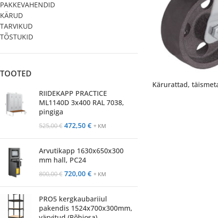
PAKKEVAHENDID
KÄRUD
TARVIKUD
TÕSTUKID
TOOTED
Kärurattad, täismeta
RIIDEKAPP PRACTICE
ML1140D 3x400 RAL 7038,
pingiga
472,50
€
525,00
€
+ KM
Arvutikapp 1630x650x300
mm hall, PC24
720,00
€
800,00
€
+ KM
PRO5 kergkaubariiul
pakendis 1524x700x300mm,
värvitud (Põhiosa)