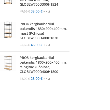
GLOBLW700D300H1524
38,00
€
47,50
€
+ KM
PRO4 kergkaubariiul
pakendis 1830x900x400mm,
must (Põhiosa)
GLOBLW900D400H1830
46,00
€
57,50
€
+ KM
PRO3 kergkaubariiul
pakendis 1800x900x400mm,
tsingitud (Põhiosa)
GLOBLW900D400H1800
28,00
€
35,00
€
+ KM