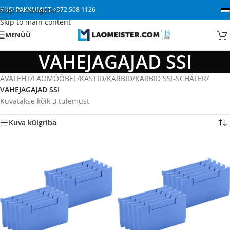
KÜSI PAKKUMIST
+372 508 1126
Skip to navigation
Skip to main content
MENÜÜ
VAHEJAGAJAD SSI
AVALEHT
/
LAOMÖÖBEL
/
KASTID/KARBID
/
KARBID SSI-SCHÄFER
/
VAHEJAGAJAD SSI
Kuvatakse kõik 3 tulemust
Kuva külgriba