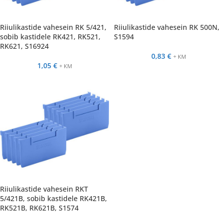
Riiulikastide vahesein RK 5/421,
Riiulikastide vahesein RK 500N,
sobib kastidele RK421, RK521,
S1594
RK621, S16924
0,83
€
+ KM
1,05
€
+ KM
Riiulikastide vahesein RKT
5/421B, sobib kastidele RK421B,
RK521B, RK621B, S1574