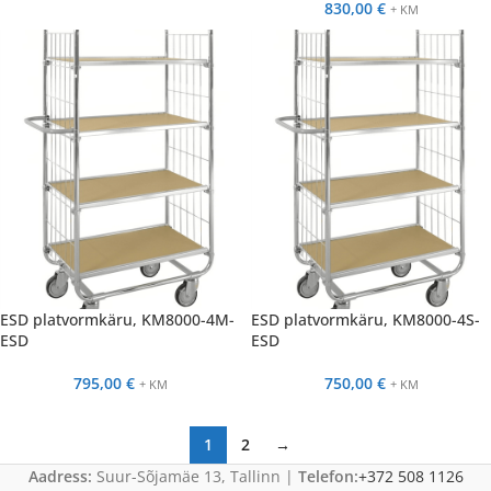
830,00
€
+ KM
ESD platvormkäru, KM8000-4M-
ESD platvormkäru, KM8000-4S-
ESD
ESD
795,00
€
750,00
€
+ KM
+ KM
1
2
→
Aadress:
Suur-Sõjamäe 13, Tallinn |
Telefon:
+372 508 1126