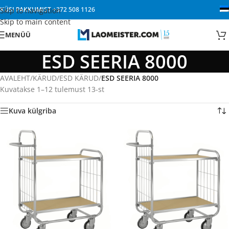
KÜSI PAKKUMIST
+372 508 1126
Skip to navigation
Skip to main content
MENÜÜ
ESD SEERIA 8000
AVALEHT
/
KÄRUD
/
ESD KÄRUD
/
ESD SEERIA 8000
Kuvatakse 1–12 tulemust 13-st
Kuva külgriba