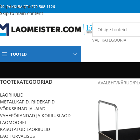
Skip to navigation
ÜSI PAKKUMIST
+372 508 1126
Skip to main content
VALI KATEGOORIA
TOOTED
TOOTEKATEGOORIAD
AVALEHT
/
KÄRUD
/
PL
LAORIIULID
METALLKAPID, RIIDEKAPID
VÕRKSEINAD JA -AIAD
VAHEPÕRANDAD JA KORRUSLAOD
LAOMÖÖBEL
KASUTATUD LAORIIULID
LAO TURVALISUS