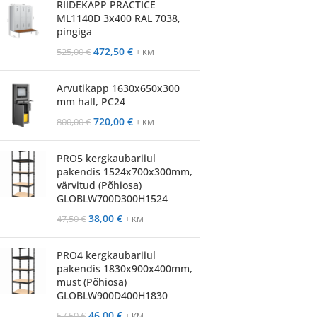
RIIDEKAPP PRACTICE
ML1140D 3x400 RAL 7038,
pingiga
472,50
€
525,00
€
+ KM
Arvutikapp 1630x650x300
mm hall, PC24
720,00
€
800,00
€
+ KM
PRO5 kergkaubariiul
pakendis 1524x700x300mm,
värvitud (Põhiosa)
GLOBLW700D300H1524
38,00
€
47,50
€
+ KM
PRO4 kergkaubariiul
pakendis 1830x900x400mm,
must (Põhiosa)
GLOBLW900D400H1830
46,00
€
57,50
€
+ KM