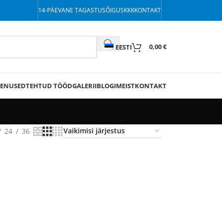
14-PÄEVANE TAGASTUSÕIGUS
KKK
KONTAKT
0,00
€
EESTI
EENUSED
TEHTUD TÖÖD
GALERII
BLOGI
MEIST
KONTAKT
24
36