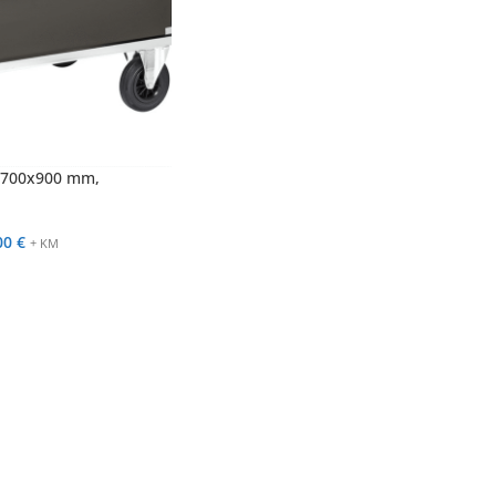
x700x900 mm,
00
€
+ KM