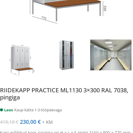
RIIDEKAPP PRACTICE ML1130 3×300 RAL 7038,
pingiga
Laos
Kaup kätte 1-3 tööpäevaga
230,00
€
418,18
€
+ KM
Kapi mõõdud koos pingiga on H x L x S (mm) 2160 x 900 x 770 mm