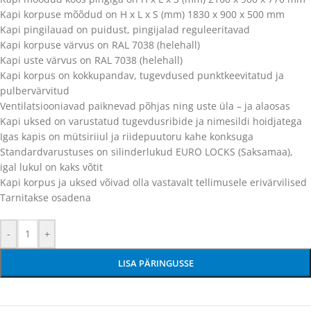
Kapi korpuse mõõdud on H x L x S (mm) 1830 x 900 x 500 mm
Kapi pingilauad on puidust, pingijalad reguleeritavad
Kapi korpuse värvus on RAL 7038 (helehall)
Kapi uste värvus on RAL 7038 (helehall)
Kapi korpus on kokkupandav, tugevdused punktkeevitatud ja
pulbervärvitud
Ventilatsiooniavad paiknevad põhjas ning uste üla – ja alaosas
Kapi uksed on varustatud tugevdusribide ja nimesildi hoidjatega
Igas kapis on mütsiriiul ja riidepuutoru kahe konksuga
Standardvarustuses on silinderlukud EURO LOCKS (Saksamaa),
igal lukul on kaks võtit
Kapi korpus ja uksed võivad olla vastavalt tellimusele erivärvilised
Tarnitakse osadena
-
+
LISA PÄRINGUSSE