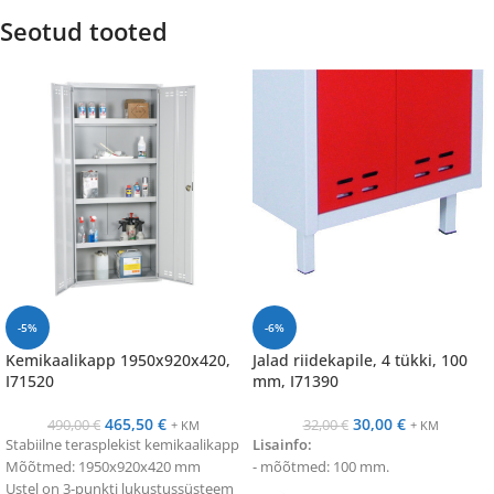
Seotud tooted
-5%
-6%
Kemikaalikapp 1950x920x420,
Jalad riidekapile, 4 tükki, 100
I71520
mm, I71390
465,50
€
30,00
€
490,00
€
32,00
€
+ KM
+ KM
Stabiilne terasplekist kemikaalikapp
Lisainfo:
Mõõtmed: 1950x920x420 mm
- mõõtmed: 100 mm.
Ustel on 3-punkti lukustussüsteem