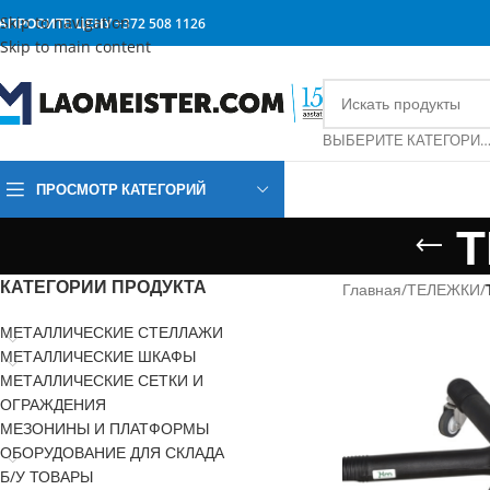
Skip to navigation
АПРОСИТЕ ЦЕНУ
+372 508 1126
Skip to main content
ВЫБЕРИТЕ КАТЕГОР
ПРОСМОТР КАТЕГОРИЙ
Т
КАТЕГОРИИ ПРОДУКТА
Главная
/
ТЕЛЕЖКИ
/
МЕТАЛЛИЧЕСКИЕ СТЕЛЛАЖИ
МЕТАЛЛИЧЕСКИЕ ШКАФЫ
МЕТАЛЛИЧЕСКИЕ СЕТКИ И
ОГРАЖДЕНИЯ
МЕЗОНИНЫ И ПЛАТФОРМЫ
ОБОРУДОВАНИЕ ДЛЯ СКЛАДА
Б/У ТОВАРЫ