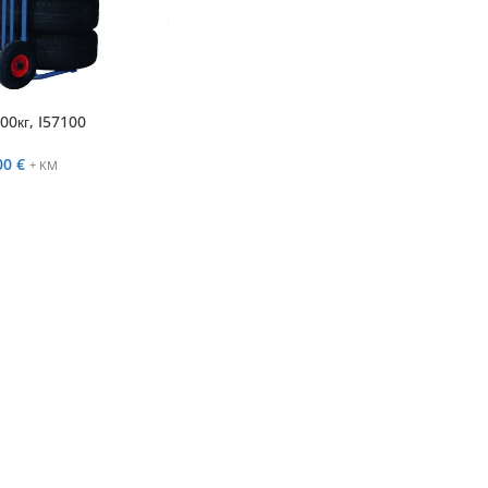
00кг, I57100
00
€
+ KM