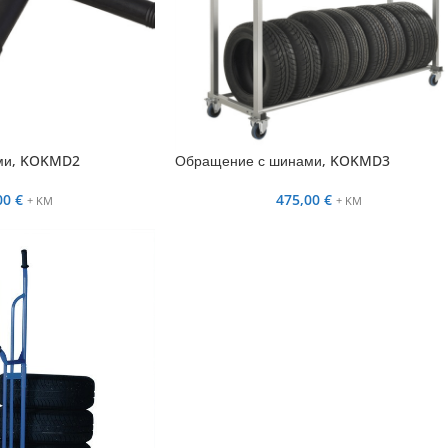
ми, KOKMD2
Обращение с шинами, KOKMD3
00
€
475,00
€
+ KM
+ KM